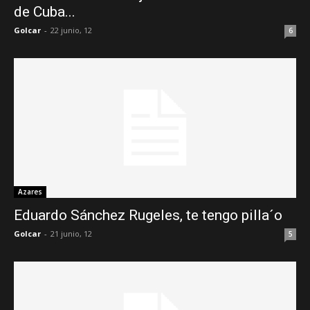
de Cuba...
Golcar
-
22 junio, 12
6
Azares
Eduardo Sánchez Rugeles, te tengo pilla´o
Golcar
-
21 junio, 12
5