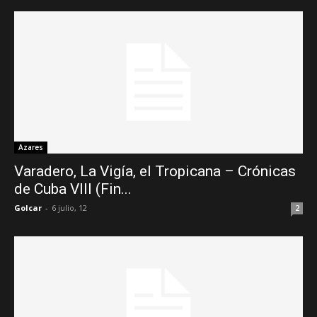
Azares
Varadero, La Vigía, el Tropicana – Crónicas
de Cuba VIII (Fin...
Golcar
-
6 julio, 12
2