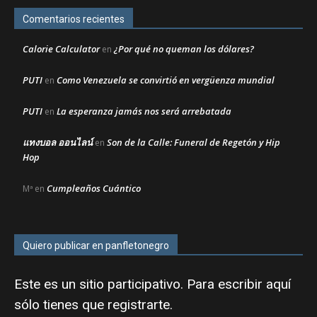
Comentarios recientes
Calorie Calculator
¿Por qué no queman los dólares?
en
PUTI
Como Venezuela se convirtió en vergüenza mundial
en
PUTI
La esperanza jamás nos será arrebatada
en
แทงบอล ออนไลน์
Son de la Calle: Funeral de Regetón y Hip
en
Hop
Cumpleaños Cuántico
Mª
en
Quiero publicar en panfletonegro
Este es un sitio participativo. Para escribir aquí
sólo tienes que
registrarte
.