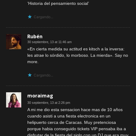
‘Historia del pensamiento social’
Cargando...
Rubén
30 septiembre, 13 at 11:46 am
«En cierta medida su actitud es kitsch a la inversa:
les atrae lo sórdido, lo morboso. La mierda». Say no
more.
Cargando...
moraimag
30 septiembre, 13 at 2:26 pm
A mi me dio esta sensacion hace mas de 10 años
cuando asisti a una fiesta electronica en un
helipuerto cerca de Caracas. Muy pretenciosa
porque habia conseguido tickets VIP pensaba iba a
disfrutar de la fiesta del siglo con un DJ que era muy