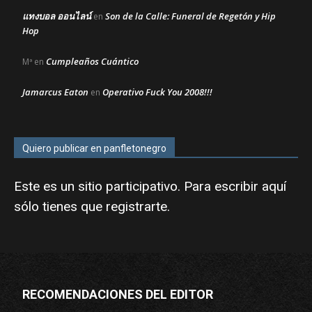
แทงบอล ออนไลน์
Son de la Calle: Funeral de Regetón y Hip
en
Hop
Cumpleaños Cuántico
Mª
en
Jamarcus Eaton
Operativo Fuck You 2008!!!
en
Quiero publicar en panfletonegro
Este es un sitio participativo. Para escribir aquí
sólo tienes que
registrarte
.
RECOMENDACIONES DEL EDITOR