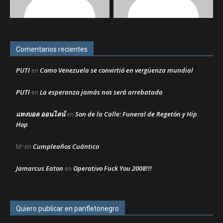
Comentarios recientes
PUTI
Como Venezuela se convirtió en vergüenza mundial
en
PUTI
La esperanza jamás nos será arrebatada
en
แทงบอล ออนไลน์
Son de la Calle: Funeral de Regetón y Hip
en
Hop
Cumpleaños Cuántico
Mª
en
Jamarcus Eaton
Operativo Fuck You 2008!!!
en
Quiero publicar en panfletonegro