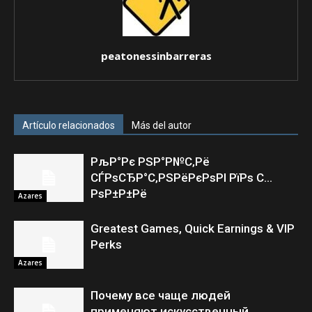
peatonessinbarreras
Artículo relacionados
Más del autor
РљР°Рє РЅР°Р№С‚Рё
СЃРѕСЂР°С‚РЅРёРєРѕРІ РїРѕ С…
РѕР±Р±Рё
Azares
Greatest Games, Quick Earnings & VIP
Perks
Azares
Почему все чаще людей
применяют искусственный