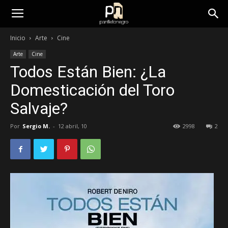
panfletonegro
Inicio
Arte
Cine
Arte
Cine
Todos Están Bien: ¿La
Domesticación del Toro
Salvaje?
Por
Sergio M.
-
12 abril, 10
2998
2