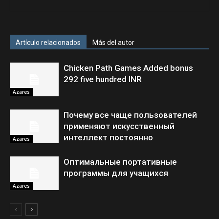
Artículo relacionados
Más del autor
Chicken Path Games Added bonus
292 five hundred INR
Azares
Почему все чаще пользователей
применяют искусственный
интеллект постоянно
Azares
Оптимальные портативные
программы для учащихся
Azares