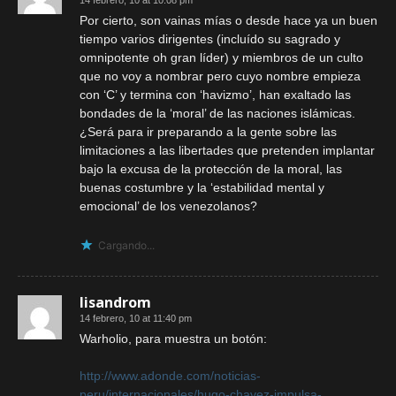
14 febrero, 10 at 10:08 pm
Por cierto, son vainas mías o desde hace ya un buen
tiempo varios dirigentes (incluído su sagrado y
omnipotente oh gran líder) y miembros de un culto
que no voy a nombrar pero cuyo nombre empieza
con ‘C’ y termina con ‘havizmo’, han exaltado las
bondades de la ‘moral’ de las naciones islámicas.
¿Será para ir preparando a la gente sobre las
limitaciones a las libertades que pretenden implantar
bajo la excusa de la protección de la moral, las
buenas costumbre y la ‘estabilidad mental y
emocional’ de los venezolanos?
Cargando...
lisandrom
14 febrero, 10 at 11:40 pm
Warholio, para muestra un botón:
http://www.adonde.com/noticias-
peru/internacionales/hugo-chavez-impulsa-