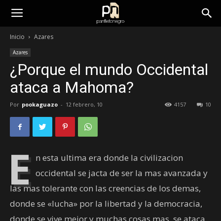
panfletonegro
Inicio
Azares
Azares
¿Porque el mundo Occidental
ataca a Mahoma?
Por
pookaguazo
-
12 febrero, 10
4157
10
E
n esta ultima era donde la civilizacion
occidental se jacta de ser la mas avanzada y
las mas tolerante con las creencias de los demas,
donde se «lucha» por la libertad y la democracia,
donde se vive mejor y muchas cosas mas, se ataca