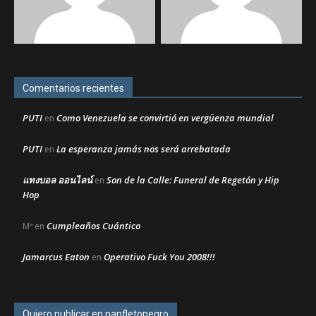
Comentarios recientes
PUTI
Como Venezuela se convirtió en vergüenza mundial
en
PUTI
La esperanza jamás nos será arrebatada
en
แทงบอล ออนไลน์
Son de la Calle: Funeral de Regetón y Hip
en
Hop
Cumpleaños Cuántico
Mª
en
Jamarcus Eaton
Operativo Fuck You 2008!!!
en
Quiero publicar en panfletonegro