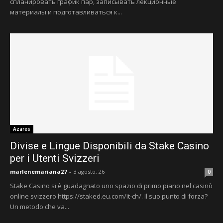
спланировать график пар, записывать лекционные
материалы и подготавливаться к...
Azares
Divise e Lingue Disponibili da Stake Casino
per i Utenti Svizzeri
marlenemariana27
-
3 agosto, 26
0
Stake Casino si è guadagnato uno spazio di primo piano nel casinò
online svizzero https://staked.eu.com/it-ch/. Il suo punto di forza?
Un metodo che va...