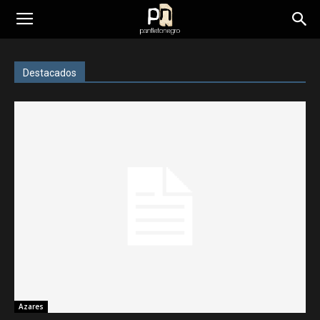
panfletonegro
Destacados
Azares