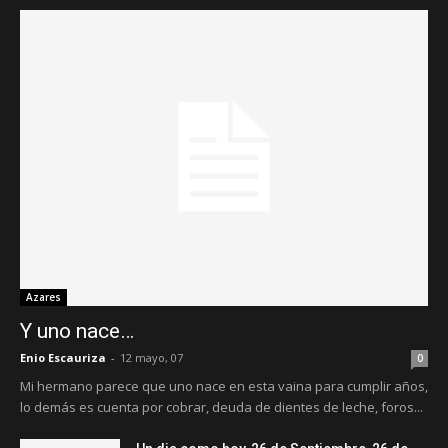
Azares
Y uno nace…
Enio Escauriza
-
12 mayo, 07
0
Mi hermano parece que uno nace en esta vaina para cumplir años,
lo demás es cuenta por cobrar, deuda de dientes de leche, foros...