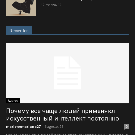
12 marzo, 19
Recientes
Azares
Почему все чаще людей применяют
искусственный интеллект постоянно
marlenemariana27
-
6 agosto, 26
0