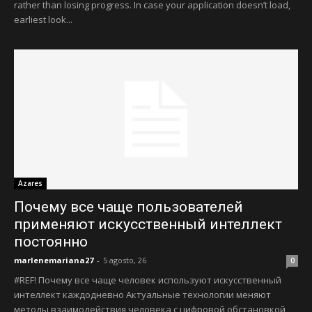
rather than losing progress. In case your application doesn’t load,
earliest look...
Azares
Почему все чаще пользователей
применяют искусственный интеллект
постоянно
marlenemariana27
-
5 agosto, 26
0
#REF! Почему все чаще человек используют искусственный
интеллект каждодневно Актуальные технологии меняют
методы взаимодействия человека с цифровой обстановкой,