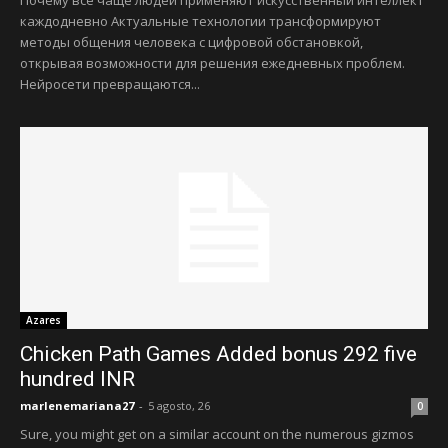
Почему все чаще людей применяют искусственный интеллект
каждодневно Актуальные технологии трансформируют
методы общения человека с цифровой обстановкой,
открывая возможности для решения ежедневных проблем.
Нейросети превращаются...
Azares
Chicken Path Games Added bonus 292 five
hundred INR
marlenemariana27
-
5 agosto, 26
0
Sure, you might get on a similar account on the numerous gizmos