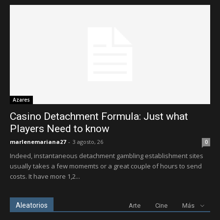
Azares
Casino Detachment Formula: Just what
Players Need to know
marlenemariana27
-
3 agosto, 26
0
Indeed, instantaneous detachment gambling establishment sites
usually takes a few momemts or a great couple of hours to send
costs. It have more 1,2...
Aleatorios
Arte
Cine
Más